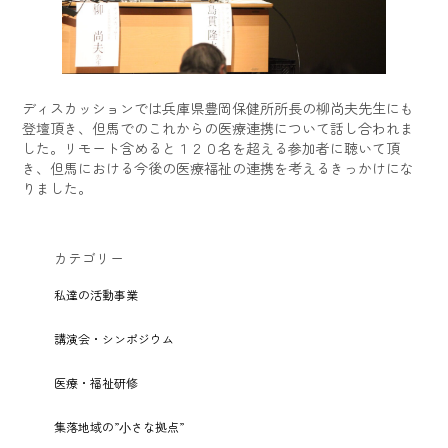
ディスカッションでは兵庫県豊岡保健所所長の柳尚夫先生にも
登壇頂き、但馬でのこれからの医療連携について話し合われま
した。リモート含めると１２０名を超える参加者に聴いて頂
き、但馬における今後の医療福祉の連携を考えるきっかけにな
りました。
カテゴリー
私達の活動事業
講演会・シンポジウム
医療・福祉研修
集落地域の”⼩さな拠点”