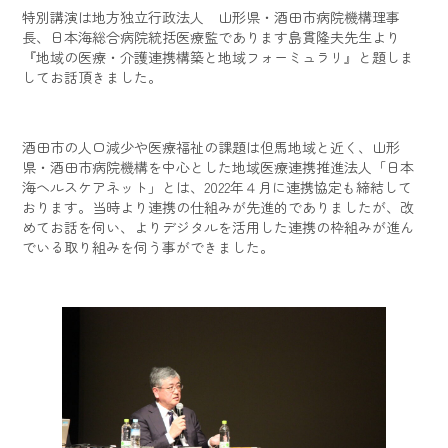
特別講演は地方独立行政法人 山形県・酒田市病院機構理事
長、日本海総合病院統括医療監であります島貫隆夫先生より
『地域の医療・介護連携構築と地域フォーミュラリ』と題しま
してお話頂きました。
酒田市の人口減少や医療福祉の課題は但馬地域と近く、山形
県・酒田市病院機構を中心とした地域医療連携推進法人「日本
海ヘルスケアネット」とは、2022年４月に連携協定も締結して
おります。当時より連携の仕組みが先進的でありましたが、改
めてお話を伺い、よりデジタルを活用した連携の枠組みが進ん
でいる取り組みを伺う事ができました。