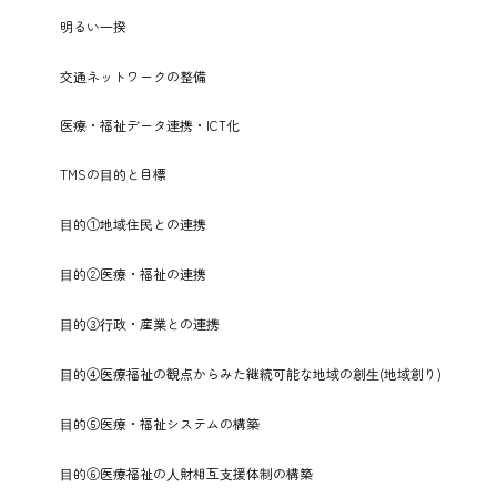
明るい⼀揆
交通ネットワークの整備
医療・福祉データ連携・ICT化
TMSの⽬的と目標
⽬的①地域住⺠との連携
⽬的②医療・福祉の連携
⽬的③⾏政・産業との連携
⽬的④医療福祉の観点からみた継続可能な地域の創⽣(地域創り)
⽬的⑤医療・福祉システムの構築
⽬的⑥医療福祉の⼈財相互⽀援体制の構築