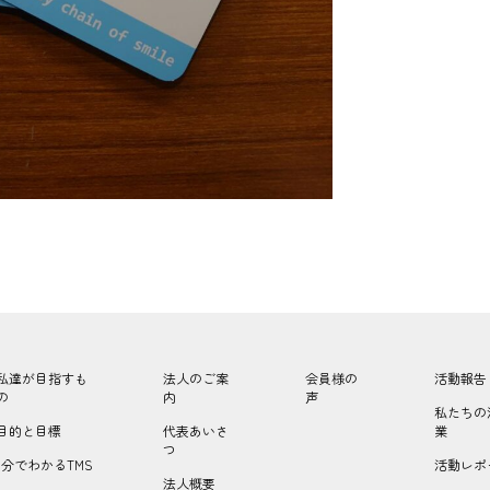
私達が目指すも
法人のご案
会員様の
活動報告
の
内
声
私たちの
目的と目標
代表あいさ
業
つ
1分でわかるTMS
活動レポ
法人概要