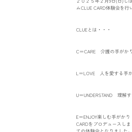
２０２５年２月9日(日)じ
ムCLUE CARD体験会を
CLUEとは・・・
C＝CARE 介護の手がか
L＝LOVE 人を愛する手
U＝UNDERSTAND 理
E＝ENJOY楽しむ手がか
CARDをプロデュースし
ての体験会となりました