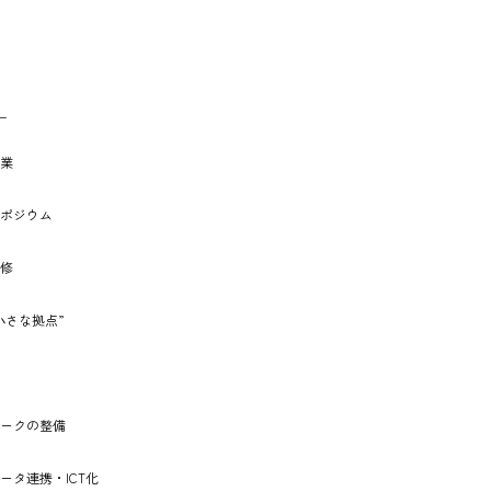
ー
業
ポジウム
修
⼩さな拠点”
ークの整備
ータ連携・ICT化