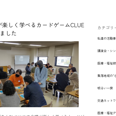
楽しく学べるカードゲームCLUE
カテゴリ
いました
私達の活動事
講演会・シン
医療・福祉研
集落地域の”
明るい⼀揆
交通ネットワ
医療・福祉デ