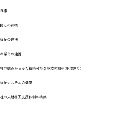
と目標
⺠との連携
福祉の連携
産業との連携
祉の観点からみた継続可能な地域の創⽣(地域創り)
福祉システムの構築
祉の⼈財相互⽀援体制の構築