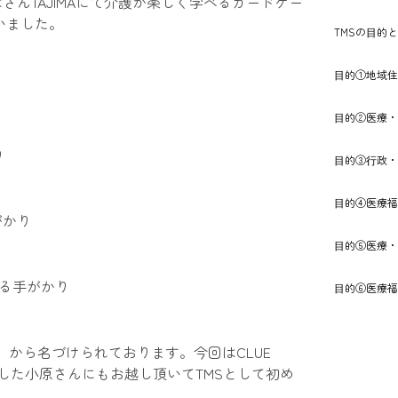
ばさんTAJIMAにて介護が楽しく学べるカードゲー
行いました。
TMSの⽬的
⽬的①地域住
⽬的②医療・
り
⽬的③⾏政・
⽬的④医療福
がかり
⽬的⑤医療・
解する手がかり
⽬的⑥医療福
り から名づけられております。今回はCLUE
ました小原さんにもお越し頂いてTMSとして初め
。