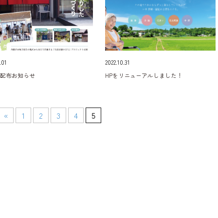
.01
2022.10.31
誌配布お知らせ
HPをリニューアルしました！
«
1
2
3
4
5