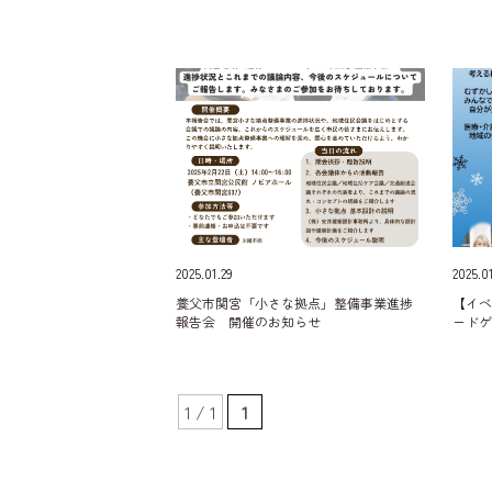
2025.01.29
2025.0
養父市関宮「小さな拠点」整備事業進捗
【イ
報告会 開催のお知らせ
ードゲ
1 / 1
1