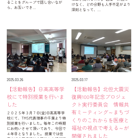
ることをグループで話し合いなが
けなく、どの分野も人手不足がより
ら、お互いでき…
深刻となって、…
2025.03.26
2025.03.17
【活動報告】日高高等学
【活動報告】北但大震災
校にて特別授業を行いま
復興100年記念プロジェ
した
クト実行委員会 情報共
有ミーティング～まちづ
２０２５年３月７日(金)日高高等学
校にて、TMS代表理事の千葉より特
くりのこれからを医療と
別授業を行いました。毎年この時期
福祉の視点で考える～が
にお伺いさせて頂いており、今回で
４年目となりました。 授業では但
開催されました