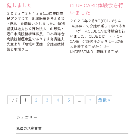
催しました
CLUE CARD体験会を行
いました
２０２５年２月１５日(土)に豊岡市
民プラザにて「地域医療を考える会
２０２５年２月9日(日)じばさん
in但馬」を開催いたしました。 特別
TAJIMAにて介護が楽しく学べるカ
講演は地方独立行政法人 山形県・
ードゲームCLUE CARD体験会を行
酒田市病院機構理事長、日本海総合
いました。 CLUEとは・・・ C＝
病院統括医療監であります島貫隆夫
CARE 介護の手がかり L＝LOVE
先生より『地域の医療・介護連携構
人を愛する手がかり U＝
築と地域フ…
UNDERSTAND 理解する手が…
1 / 7
1
2
3
4
5
...
»
最後 »
カテゴリー
私達の活動事業