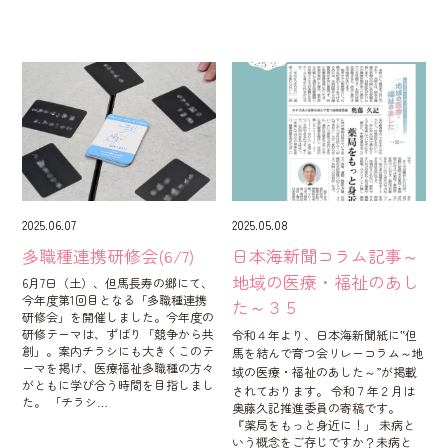
2025.06.07
2025.05.08
多職種連携研修会(6/7)
日本海新聞コラム記事～
地域の医療・福祉のあし
6月7日（土）、但馬長寿の郷にて、
今年度第1回目となる「多職種連携
た～３５
研修会」を開催しました。今年度の
研修テーマは、ずばり「競争から共
令和４年より、日本海新聞紙に‟但
創」。案内チラシにも大きくこのテ
馬を結んで育つ会リレーコラム～地
ーマを掲げ、医療福祉多職種の方々
域の医療・福祉のあした～”が掲載
がともに学び合う時間を目指しまし
されております。 令和７年２月は
た。 「チラシ…
奥藤久記推進委員の寄稿です。
『薬局をもっと身近に！」 未病と
いう概念をご存じですか？未病と