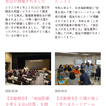
告会が開催されました
た～３３
２０２５年２月２２日(土)に養父市
令和４年より、日本海新聞紙に‟但
関宮公民館ノビアホールにて関宮
馬を結んで育つ会リレーコラム～地
「小さな拠点」整備事業報告会が開
域の医療・福祉のあした～”が掲載
催されました。 今季一番の大雪が
されております。 令和６年１２月
降る中の開催にも関わらず、８０名
は河原洋監事の寄稿です。 『身近
近い方が参加頂きました。「雪で迷
な人の支え方考える』 福祉業界に
ったけれど、小さな拠点がどう進ん
入職して30年。福祉の課題が大きく
でいるか聞けるせ…
変わってきてい…
2025.02.26
2025.02.21
【活動報告】「地域医療
【活動報告】介護が楽し
を考える会in但馬」を開
く学べるカードゲーム