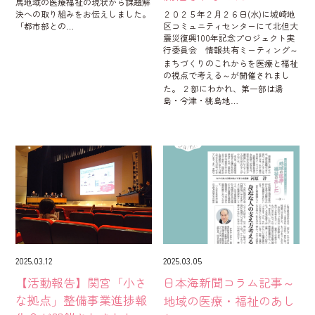
馬地域の医療福祉の現状から課題解
決への取り組みをお伝えしました。
２０２５年２月２６日(水)に城崎地
「都市部との…
区コミュニティセンターにて北但大
震災復興100年記念プロジェクト実
行委員会 情報共有ミーティング～
まちづくりのこれからを医療と福祉
の視点で考える～が開催されまし
た。 ２部にわかれ、第一部は湯
島・今津・桃島地…
2025.03.12
2025.03.05
【活動報告】関宮「小さ
日本海新聞コラム記事～
な拠点」整備事業進捗報
地域の医療・福祉のあし