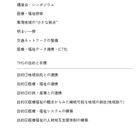
講演会・シンポジウム
医療・福祉研修
集落地域の”⼩さな拠点”
明るい⼀揆
交通ネットワークの整備
医療・福祉データ連携・ICT化
TMSの⽬的と目標
⽬的①地域住⺠との連携
⽬的②医療・福祉の連携
⽬的③⾏政・産業との連携
⽬的④医療福祉の観点からみた継続可能な地域の創⽣(地域創り)
⽬的⑤医療・福祉システムの構築
⽬的⑥医療福祉の⼈財相互⽀援体制の構築