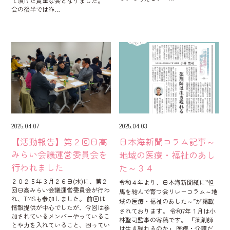
て頂けた貴重な会となりました。
会の後半では昨…
2025.04.07
2025.04.03
【活動報告】第２回日高
日本海新聞コラム記事～
みらい会議運営委員会を
地域の医療・福祉のあし
行われました
た～３４
２０２５年３月２６日(水)に、第２
令和４年より、日本海新聞紙に‟但
回日高みらい会議運営委員会が行わ
馬を結んで育つ会リレーコラム～地
れ、TMSも参加しました。 前回は
域の医療・福祉のあした～”が掲載
情報提供が中心でしたが、今回は参
されております。 令和7年１月は小
加されているメンバーやっているこ
林聖司監事の寄稿です。 『薬剤師
とや力を入れていること、困ってい
は生き残れるのか』 医療・介護だ