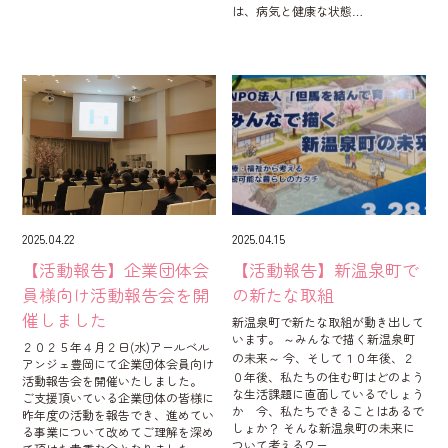
は、病気と健康な状態…
2025.04.22
2025.04.15
【活動報告】企業団体会
【活動報告】新温泉町で
員様向け活動報告会を開
の新たな取組
催しました
新温泉町で新たな取組が動き出して
います。 ～みんなで描く新温泉町
２０２５年４月２日(水)アールベル
の未来～ 今、そして１０年後、２
アンジェ豊岡にて企業団体会員向け
０年後、私たちの住む町はどのよう
活動報告会を開催いたしました。
な生活課題に直面しているでしょう
ご支援頂いている企業団体の皆様に
か 今、私たちできることはあるで
昨年度の活動を報告でき、進めてい
しょか？ そんな新温泉町の未来に
る事業について改めてご理解を深め
ついて考えるワー…