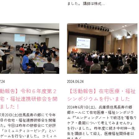
ました。 講師は株式…
.24
2024.06.24
動報告】令和６年度第２
【活動報告】在宅医療・福祉
宅・福祉連携研修会を開
シンポジウムを行いました
ました！
2024年6月1日(土)、兵庫県但馬長寿の郷
郷ホールにて在宅医療・福祉シンポジウ
4年7月20日(土)但馬長寿の郷にて今年
ム『"エンディングノートで終活を”看取り
回目の在宅・福祉連携研修会を開催
ケア・最期について考えてみませんか』
した。今回は昨年の研修会にて好評
を行いました。 昨年度に続き中村伸一先
た「コミュニティコーピング」とい
生を講師として迎え、医療福祉関係者以
ゲームを行ないました。 コミィニ
外も多く…