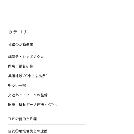
カテゴリー
私達の活動事業
講演会・シンポジウム
医療・福祉研修
集落地域の”⼩さな拠点”
明るい⼀揆
交通ネットワークの整備
医療・福祉データ連携・ICT化
TMSの⽬的と目標
⽬的①地域住⺠との連携