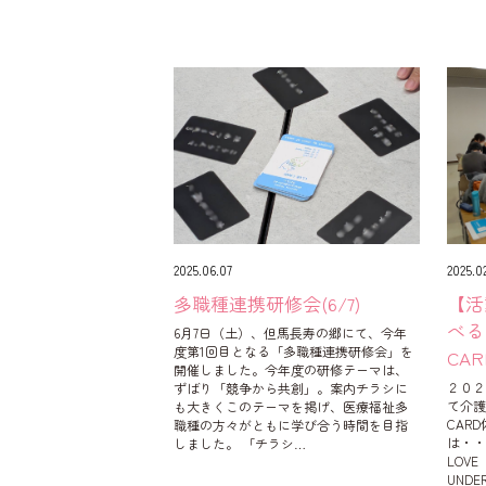
2025.06.07
2025.02
多職種連携研修会(6/7)
【活
べる
6月7日（土）、但馬長寿の郷にて、今年
度第1回目となる「多職種連携研修会」を
CA
開催しました。今年度の研修テーマは、
２０２
ずばり「競争から共創」。案内チラシに
て介護
も大きくこのテーマを掲げ、医療福祉多
CAR
職種の方々がともに学び合う時間を目指
は・・
しました。 「チラシ…
LOV
UND