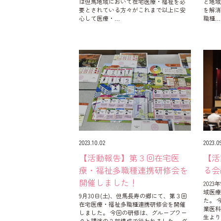
は但馬地域において在宅医療・福祉を必
と地
要とされている方々がこれまで以上に安
を解
心して医療・…
職種…
2023.10.02
2023.0
【活動報告】第３回在宅医
【活
療・福祉多職種連携研修会を
る会
開催しました！
202
域医療
9月30日(土)、但馬長寿の郷にて、第３回
た。 
在宅医療・福祉多職種連携研修会を開催
業医
しました。 今回の研修は、グループワー
生よ
クと講演の２部構成で行われました。 グ