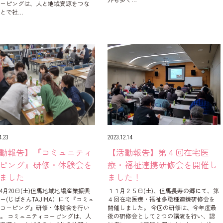
コーピングは、人と地域資源をつな
とで社…
4.23
2023.12.14
動報告】『コミュニティ
【活動報告】第４回在宅医
ピング』研修・体験会を
療・福祉連携研修会を開催し
ました
ました！
4年4月20日(土)但馬地域地場産業振興
１１月２５日(土)、但馬長寿の郷にて、第
ー(じばさんTAJIMA）にて『コミュ
４回在宅医療・福祉多職種連携研修会を
ィコーピング』研修・体験会を行い
開催しました。 今回の研修は、今年度最
。 コミュニティコーピングは、人
後の研修会として２つの講演を行い、認