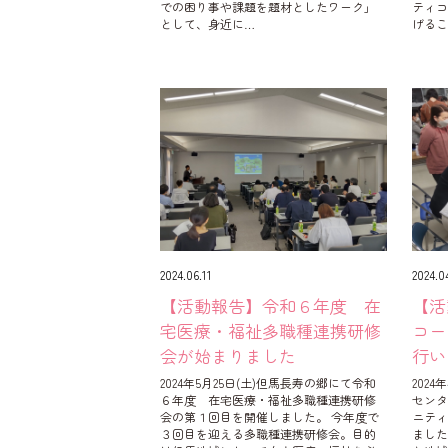
での困り事や課題を題材としたワーク」
ティ
として、身近に…
げるこ
2024.06.11
2024.0
【活動報告】令和６年度 在
【活
宅医療・福祉多職種連携研修
コー
会が始まりました
行い
2024年5月25日(土)但馬長寿の郷にて令和
202
６年度 在宅医療・福祉多職種連携研修
センタ
会の第１回目を開催しました。 今年度で
ニテ
３回目を迎える多職種連携研修会。目的
ました