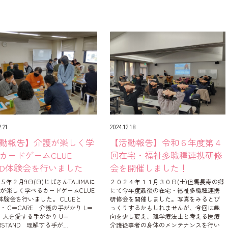
.21
2024.12.18
動報告】介護が楽しく学
【活動報告】令和６年度第４
カードゲームCLUE
回在宅・福祉多職種連携研修
RD体験会を行いました
会を開催しました！
５年２月9日(日)じばさんTAJIMAに
２０２４年１１月３０日(土)但馬長寿の郷
が楽しく学べるカードゲームCLUE
にて今年度最後の在宅・福祉多職種連携
D体験会を行いました。 CLUEと
研修会を開催しました。写真をみるとび
・ C＝CARE 介護の手がかり L＝
っくりするかもしれませんが、今回は趣
E 人を愛する手がかり U＝
向を少し変え、理学療法士と考える医療
ERSTAND 理解する手が…
介護従事者の身体のメンテナンスを行い