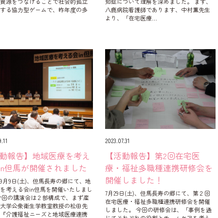
域資源をつなげることで社会的孤立
知症について理解を深めました。 まず、
消する協力型ゲームで、昨年度の多
八鹿病院看護師であります、中村薫先生
より、「在宅医療…
9.11
2023.07.31
動報告】地域医療を考え
【活動報告】第2回在宅医
in但馬が開催されました
療・福祉多職種連携研修会を
開催しました！
3年9月9日(土)、但馬長寿の郷にて、地
を考える会in但馬を開催いたしまし
7月29日(土)、但馬長寿の郷にて、第２回
今回の講演会は２部構成で、まず産
在宅医療・福祉多職種連携研修会を開催
科大学公衆衛生学教室教授の松田先
しました。 今回の研修会は、「事例を通
り『介護福祉ニーズと地域医療連携
じてそれぞれの役割とチームケアを考え