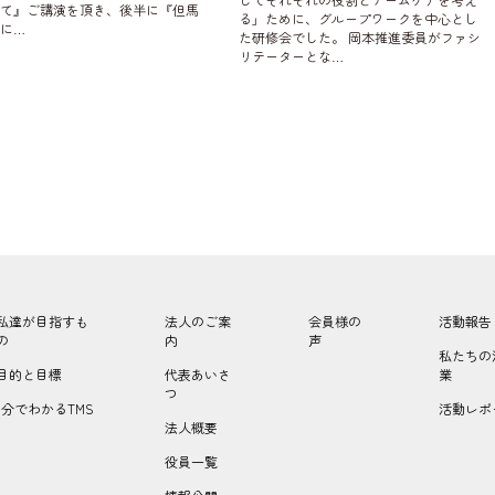
いて』ご講演を頂き、後半に『但馬
る」ために、グループワークを中心とし
に…
た研修会でした。 岡本推進委員がファシ
リテーターとな…
私達が目指すも
法人のご案
会員様の
活動報告
の
内
声
私たちの
目的と目標
代表あいさ
業
つ
1分でわかるTMS
活動レポ
法人概要
役員一覧