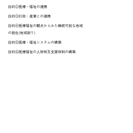
⽬的②医療・福祉の連携
⽬的③⾏政・産業との連携
⽬的④医療福祉の観点からみた継続可能な地域
の創⽣(地域創り)
⽬的⑤医療・福祉システムの構築
⽬的⑥医療福祉の⼈財相互⽀援体制の構築