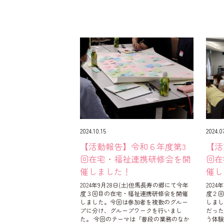
2024.10.15
2024.07
【活動報告】令和６年度第3
【活
回在宅・福祉連携研修会を開
回在
催しました！
催し
2024年9月28日(土)但馬長寿の郷にて今年
202
度３回目の在宅・福祉連携研修会を開催
度２
しました。今回は参加者を複数のグルー
しま
プに分け、グループワークを行いまし
だっ
た。 今回のテーマは「普段の業務のなか
う体験