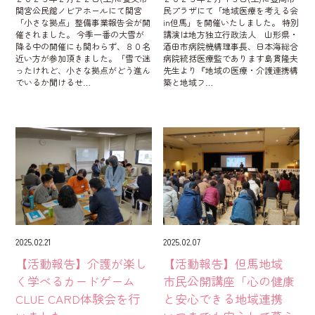
関宮公民館ノビアホールにて関宮
民プラザにて「地域医療を考える会
「小さな拠点」整備事業報告会が開
in但馬」を開催いたしました。 特別
催されました。 今季一番の大雪が
講演は地方独立行政法人 山形県・
降る中の開催にも関わらず、８０名
酒田市病院機構理事長、日本海総合
近い方が参加頂きました。「雪で迷
病院統括医療監であります島貫隆夫
ったけれど、小さな拠点がどう進ん
先生より『地域の医療・介護連携構
でいるか聞けるせ…
築と地域フ…
2025.02.21
2025.02.07
【活動報告】介護が楽し
【活動報告】但馬地域
く学べるカードゲーム
市民公開講座「心の健康
CLUE CARD体験会を行
と安心できる地域連携