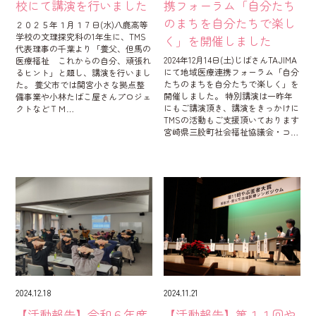
校にて講演を行いました
携フォーラム「自分たち
のまちを自分たちで楽し
２０２５年１月１７日(水)八鹿高等
学校の文理探究科の1年生に、TMS
く」を開催しました
代表理事の千葉より「養父、但馬の
2024年12月14日(土)じばさんTAJIMA
医療福祉 これからの自分、頑張れ
にて地域医療連携フォーラム「自分
るヒント」と題し、講演を行いまし
たちのまちを自分たちで楽しく」を
た。 養父市では関宮小さな拠点整
開催しました。 特別講演は一昨年
備事業や小林たばこ屋さんプロジェ
にもご講演頂き、講演をきっかけに
クトなどＴＭ…
TMSの活動もご支援頂いております
宮崎県三股町社会福祉協議会・コ…
2024.12.18
2024.11.21
【活動報告】令和６年度
【活動報告】第１１回や