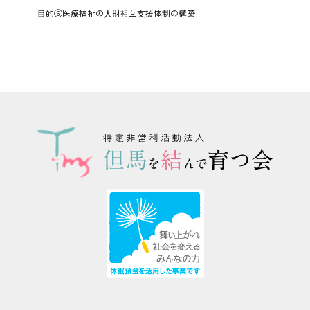
⽬的⑥医療福祉の⼈財相互⽀援体制の構築