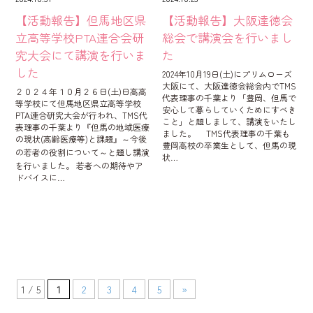
【活動報告】但馬地区県
【活動報告】大阪達徳会
立高等学校PTA連合会研
総会で講演会を行いまし
究大会にて講演を行いま
た
した
2024年10月19日(土)にプリムローズ
大阪にて、大阪達徳会総会内でTMS
２０２４年１０月２６日(土)日高高
代表理事の千葉より「豊岡、但馬で
等学校にて但馬地区県立高等学校
安心して暮らしていくためにすべき
PTA連合研究大会が行われ、TMS代
こと」と題しまして、講演をいたし
表理事の千葉より『但馬の地域医療
ました。 TMS代表理事の千葉も
の現状(高齢医療等)と課題』～今後
豊岡高校の卒業生として、但馬の現
の若者の役割について～と題し講演
状…
を行いました。 若者への期待やア
ドバイスに…
1 / 5
1
2
3
4
5
»