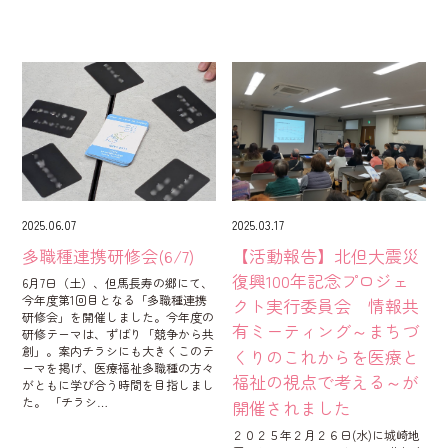
2025.06.07
2025.03.17
多職種連携研修会(6/7)
【活動報告】北但大震災
復興100年記念プロジェ
6月7日（土）、但馬長寿の郷にて、
今年度第1回目となる「多職種連携
クト実行委員会 情報共
研修会」を開催しました。今年度の
有ミーティング～まちづ
研修テーマは、ずばり「競争から共
創」。案内チラシにも大きくこのテ
くりのこれからを医療と
ーマを掲げ、医療福祉多職種の方々
福祉の視点で考える～が
がともに学び合う時間を目指しまし
た。 「チラシ…
開催されました
２０２５年２月２６日(水)に城崎地