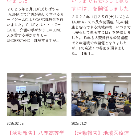
いました
いつまでも安心して暮ら
すには」を開催しました
２０２５年２月9日(日)じばさん
TAJIMAにて介護が楽しく学べるカ
２０２５年１月２５日(土)じばさん
ードゲームCLUE CARD体験会を行
TAJIMAにて市民公開講座「心の健
いました。 CLUEとは・・・ C＝
康と安心できる地域連携 いつまで
CARE 介護の手がかり L＝LOVE
も安心して暮らすには」を開催しま
人を愛する手がかり U＝
した。 昨年も大変好評な公開講座
UNDERSTAND 理解する手が…
で２年連続での開催となりました
が、140名近くの参加を頂きまし
た。 【第１…
2025.02.05
2025.01.24
【活動報告】八鹿高等学
【活動報告】地域医療連