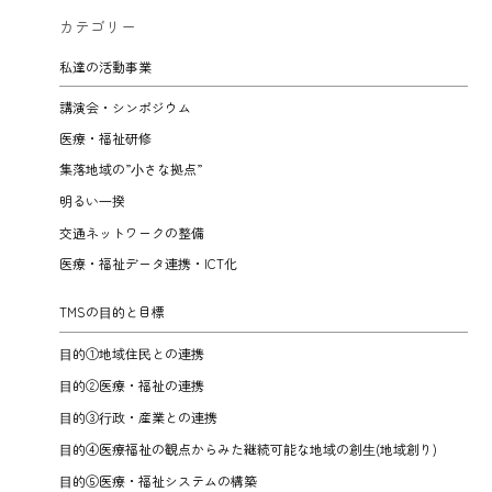
カテゴリー
私達の活動事業
講演会・シンポジウム
医療・福祉研修
集落地域の”⼩さな拠点”
明るい⼀揆
交通ネットワークの整備
医療・福祉データ連携・ICT化
TMSの⽬的と目標
⽬的①地域住⺠との連携
⽬的②医療・福祉の連携
⽬的③⾏政・産業との連携
⽬的④医療福祉の観点からみた継続可能な地域の創⽣(地域創り)
⽬的⑤医療・福祉システムの構築