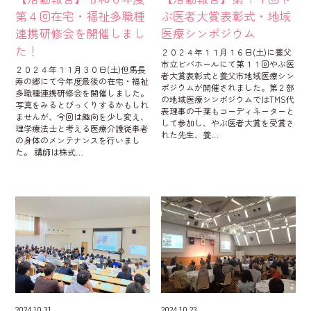
第４回在宅・福祉多職種
ぶ医者大賞表彰式・地域
連携研修会を開催しまし
医療シンポジウム
た！
２０２４年１１月１６日(土)に養父
市立ビバホールにて第１１回やぶ医
２０２４年１１月３０日(土)但馬長
者大賞表彰式と養父市地域医療シン
寿の郷にて今年度最後の在宅・福祉
ポジウムが開催されました。第２部
多職種連携研修会を開催しました。
の地域医療シンポジウムではTMS代
写真をみるとびっくりするかもしれ
表理事の千葉もコーディネーターと
ませんが、今回は趣向を少し変え、
して参加し、やぶ医者大賞を受賞さ
理学療法士と考える医療介護従事者
れた先生、養…
の身体のメンテナンスを行いまし
た。 講師は株式…
2024.10.31
2024.10.23