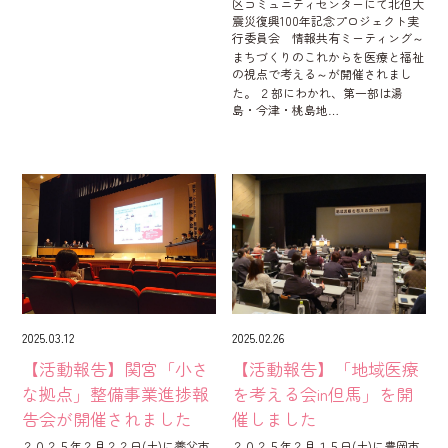
区コミュニティセンターにて北但大
震災復興100年記念プロジェクト実
行委員会 情報共有ミーティング～
まちづくりのこれからを医療と福祉
の視点で考える～が開催されまし
た。 ２部にわかれ、第一部は湯
島・今津・桃島地…
2025.03.12
2025.02.26
【活動報告】関宮「小さ
【活動報告】「地域医療
な拠点」整備事業進捗報
を考える会in但馬」を開
告会が開催されました
催しました
２０２５年２月２２日(土)に養父市
２０２５年２月１５日(土)に豊岡市