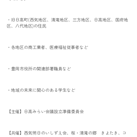
・旧日高町(西気地区、清滝地区、三方地区、日高地区、国府地
区、八代地区)の住民
・各地区の商工業者、医療福祉従事者など
・豊岡市役所の関連部署職員など
・地域の未来に関心のある学生など
【主催】日高みらい会議設立準備委員会
【共催】西気明日のいしずえ会、桜・清滝の郷 きよたき、コ