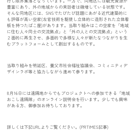
行し限界集落となっています。一方で、同地区には観光資源が
豊富にあり、外の地域からの来訪者は微増している状態です。
そんな同地区には、SNSでたびたび話題にあがる近代建築的に
も評価が高い空家(左官技術を駆使し立体的に造形された立体看
板を持つたばこ屋)があります。当取り組みはこの空家を「地域
に住む人々同士の交流拠点」と「外の人との交流拠点」という
２面的に再生させ、多面的で多様な人々が新たなつながりを生
むプラットフォームとして創出するものです。
当取り組みを明延区、養父市社会福祉協議会、コミィニティデ
ザインラボ等と協力しながら進めて参ります。
8月16日には遠隔地からでもプロジェクトへの参加できる「地域
おこし遠隔隊」のオンライン説明会を行います。少しでも興味
がある方、御参加お待ちしております。
詳しくは下記URLよりご覧ください。(PRTIMES記事)