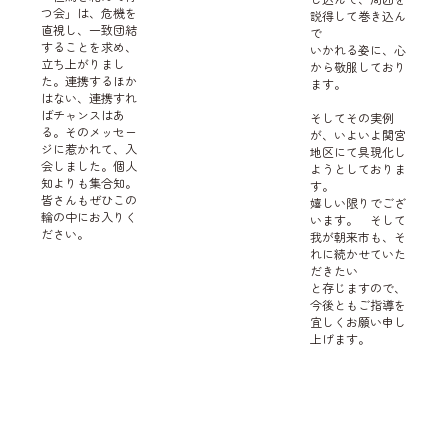
つ会」は、危機を
説得して巻き込ん
直視し、一致団結
で
することを求め、
いかれる姿に、心
立ち上がりまし
から敬服しており
た。連携するほか
ます。
はない、連携すれ
ばチャンスはあ
そしてその実例
る。そのメッセー
が、いよいよ関宮
ジに惹かれて、入
地区にて具現化し
会しました。個人
ようとしておりま
知よりも集合知。
す。
皆さんもぜひこの
嬉しい限りでござ
輪の中にお入りく
います。 そして
ださい。
我が朝来市も、そ
れに続かせていた
だきたい
と存じますので、
今後ともご指導を
宜しくお願い申し
上げます。