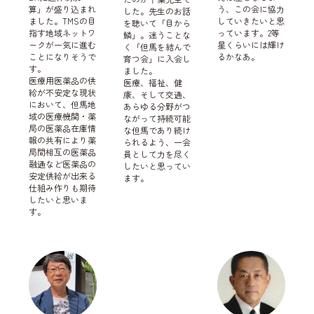
算」が盛り込まれ
う、この会に協力
した。先生のお話
ました。TMSの目
していきたいと思
を聴いて「目から
指す地域ネットワ
っています。2等
鱗」。迷うことな
ークが一気に進む
星くらいには輝け
く「但馬を結んで
ことになりそうで
るかなあ。
育つ会」に入会し
す。
ました。
医療用医薬品の供
医療、福祉、健
給が不安定な現状
康、そして交通、
において、但馬地
あらゆる分野がつ
域の医療機関・薬
ながって持続可能
局の医薬品在庫情
な但馬であり続け
報の共有により薬
られるよう、一会
局間相互の医薬品
員として力を尽く
融通など医薬品の
したいと思ってい
安定供給が出来る
ます。
仕組み作りも期待
したいと思いま
す。