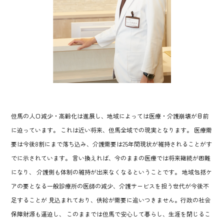
但馬の人口減少・高齢化は進展し、地域によっては医療・介護崩壊が目前
に迫っています。
これは近い将来、但馬全域での現実となります。
医療需
要は今後8割にまで落ち込み、介護需要は25年間現状が維持されることがす
でに示されています。
言い換えれば、今のままの医療では将来継続が困難
になり、
介護側も体制の維持が出来なくなるということです。
地域包括ケ
アの要となる一般診療所の医師の減少、介護サービスを担う世代が今後不
足することが
見込まれており、供給が需要に追いつきません。行政の社会
保障財源も逼迫し、
このままでは但馬で安心して暮らし、生涯を閉じるこ