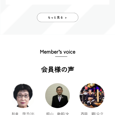
Member’s voice
会員様の声
和泉 啓子(出
桐山 徹郎(全
西岡 顕(公立