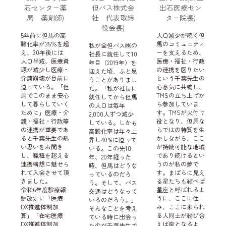
石センター薬
但バス株式会
出石医療セン
局 薬剤師)
社 代表取締
ター院長)
役会長)
5年前に但馬の高
人口減少が続く但
齢化率が35％を超
馬のコミュニティ
私が全但バス㈱の
え、30年後には
ーを支えるため、
社長に就任して10
人口半減、医療資
医療・福祉・行政
年目（2019年）を
源が減少し医療・
の連携を図りたい
迎えた頃、ふと思
介護崩壊が目前に
という千葉先生の
うことがありまし
迫っている。「但
心意気に共鳴し、
た。「私が社長に
馬でこのまま安心
TMSの立ち上げか
就任してから但馬
して暮らしていく
ら参加していま
の人口は毎年
ために」医療・介
す。TMSが火付け
2,000人ずつ減少
護・福祉・行政等
役となり、但馬な
している。しかも
の連携が重要であ
らではの特質を生
高齢化率は年々上
ると千葉先生の熱
かしながら、ここ
昇し40%に迫って
い思いをお聞き
が持続可能な地域
いる。この先10
し、職種を超える
であり続けるとい
年、20年経った
連携構想に魅せら
うのが私の夢で
時、但馬はどうな
れて入会させて頂
す。まばらに見え
っているのだろ
きました。
る星たちも結べば
う。そして、バス
令和6年度診療報
星座と呼ばれるよ
交通はどうなって
酬改定に「医療
うに、ここに住
いるのだろう。」
DX推進体制加
み、ここに来られ
そんなことを考え
算」「在宅医療
る人同士が結び合
ている時に出会っ
DX推進体制加
えば座となるよ
たのが千葉先生で