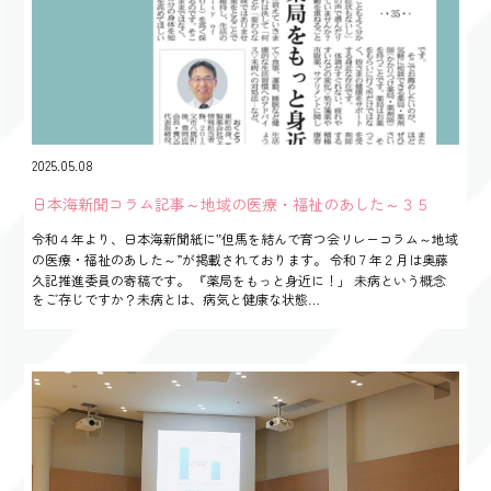
2025.05.08
日本海新聞コラム記事～地域の医療・福祉のあした～３５
令和４年より、日本海新聞紙に‟但馬を結んで育つ会リレーコラム～地域
の医療・福祉のあした～”が掲載されております。 令和７年２月は奥藤
久記推進委員の寄稿です。 『薬局をもっと身近に！」 未病という概念
をご存じですか？未病とは、病気と健康な状態…