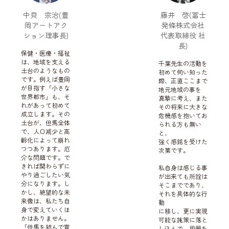
中貝 宗治(豊
藤井 啓(冨士
岡アートアク
発條株式会社
ション理事長)
代表取締役 社
長)
保健・医療・福祉
は、地域を支える
千葉先生の活動を
土台のようなもの
初めて伺い知った
です。例えば豊岡
際、正直ここまで
が目指す「小さな
地元地域の事を
世界都市」も、そ
真摯に考え、また
れがあって初めて
その将来に大きな
成立します。その
危機感を抱いてお
土台が、但馬全体
られる方も無い
で、人口減少と高
と、
齢化によって崩れ
強く感銘を受けた
つつあります。厄
次第です。
介な問題です。で
きれば関わらずに
私自身は感じる事
やり過ごしたい気
が出来ても所詮は
分になります。し
そこまでであり、
かし、絶望的な未
それを具体的な行
来像は、私たち自
動
身で変えていくほ
に移し、更に実現
かはありません。
可能な施策に落と
「但馬を結んで育
し込んで、周囲を