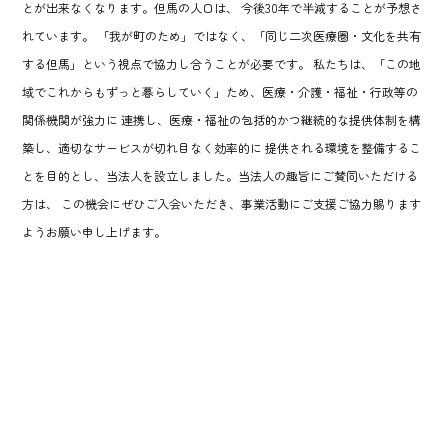
とが出来なくなります。但馬の人口は、
今後30年で半減することが予想さ
れています。
「我が町のため」ではなく、「同じ二次医療圏・文化を共有
する但馬」という視点で協力し合うことが必要です。
私たちは、「この地
域でこれからもずっと暮らしていく」ため、医療・介護・福祉・行政等の
関係機関が強力に
連携し、医療・福祉の包括的かつ継続的な提供体制を構
築し、適切なサービスが切れ目なく効率的に
提供される環境を整備するこ
とを目的とし、当法人を設立しました。当法人の趣旨にご賛同いただける
方は、
この機会にぜひご入会いただき、事業活動にご支援ご協力賜ります
ようお願い申し上げます。