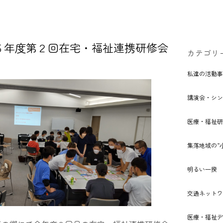
６年度第２回在宅・福祉連携研修会
カテゴリ
私達の活動事
講演会・シン
医療・福祉研
集落地域の”
明るい⼀揆
交通ネットワ
医療・福祉デ