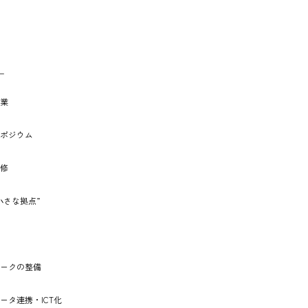
ー
業
ポジウム
修
⼩さな拠点”
ークの整備
ータ連携・ICT化