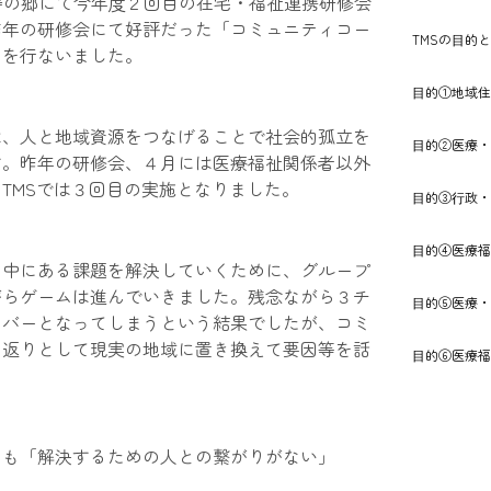
但馬長寿の郷にて今年度２回目の在宅・福祉連携研修会
昨年の研修会にて好評だった「コミュニティコー
TMSの⽬的
ムを行ないました。
⽬的①地域住
は、人と地域資源をつなげることで社会的孤立を
⽬的②医療・
す。昨年の研修会、４月には医療福祉関係者以外
TMSでは３回目の実施となりました。
⽬的③⾏政・
⽬的④医療福
の中にある課題を解決していくために、グループ
がらゲームは進んでいきました。残念ながら３チ
⽬的⑤医療・
ーバーとなってしまうという結果でしたが、コミ
り返りとして現実の地域に置き換えて要因等を話
⽬的⑥医療福
ても「解決するための人との繋がりがない」