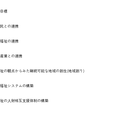
と目標
⺠との連携
福祉の連携
産業との連携
祉の観点からみた継続可能な地域の創⽣(地域創り)
福祉システムの構築
祉の⼈財相互⽀援体制の構築