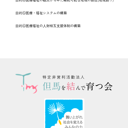
⽬的⑤医療・福祉システムの構築
⽬的⑥医療福祉の⼈財相互⽀援体制の構築