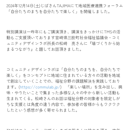
2024年12月14日(土)じばさんTAJIMAにて地域医療連携フォーラム
「自分たちのまちを自分たちで楽しく」を開催しました。
特別講演は一昨年にもご講演頂き、講演をきっかけにTMSの活
動もご支援頂いております宮崎県三股町社会福祉協議会・コミ
ュニティデザインラボ所長の松崎 亮さんに『場づくりから始
まるつながり』と題してお話頂きました。
コミュニティデザインラボは「自分たちのまちを、自分たちで
楽しく」をコンセプトに地域に住まれている方々の活動を地域
で創出していくことでの、福祉分野の課題解決を実践しており
ます。(
https://commulab.jp/
) 「楽しい場所」を生み出し、興
味・やりたいことで集まった多様な人々の中から新しい活動も
生まれてくる。松崎さんのお話は福祉分野の対象者を限定しが
ちな支援とは角度の違う内容で、参加者の皆様からもワクワク
したという感想が多く寄せられました。