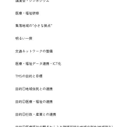
講演会・シンポジウム
医療・福祉研修
集落地域の”⼩さな拠点”
明るい⼀揆
交通ネットワークの整備
医療・福祉データ連携・ICT化
TMSの⽬的と目標
⽬的①地域住⺠との連携
⽬的②医療・福祉の連携
⽬的③⾏政・産業との連携
⽬的④医療福祉の観点からみた継続可能な地域の創⽣(地域創り)