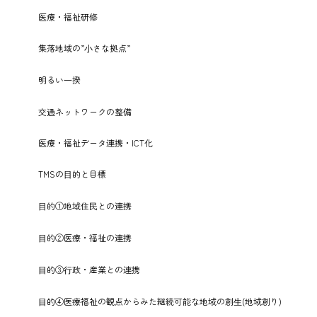
医療・福祉研修
集落地域の”⼩さな拠点”
明るい⼀揆
交通ネットワークの整備
医療・福祉データ連携・ICT化
TMSの⽬的と目標
⽬的①地域住⺠との連携
⽬的②医療・福祉の連携
⽬的③⾏政・産業との連携
⽬的④医療福祉の観点からみた継続可能な地域の創⽣(地域創り)