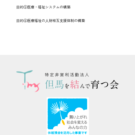
⽬的⑤医療・福祉システムの構築
⽬的⑥医療福祉の⼈財相互⽀援体制の構築