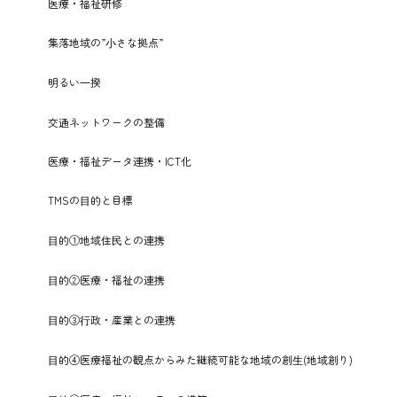
医療・福祉研修
集落地域の”⼩さな拠点”
明るい⼀揆
交通ネットワークの整備
医療・福祉データ連携・ICT化
TMSの⽬的と目標
⽬的①地域住⺠との連携
⽬的②医療・福祉の連携
⽬的③⾏政・産業との連携
⽬的④医療福祉の観点からみた継続可能な地域の創⽣(地域創り)