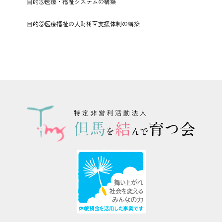
⽬的⑤医療・福祉システムの構築
⽬的⑥医療福祉の⼈財相互⽀援体制の構築