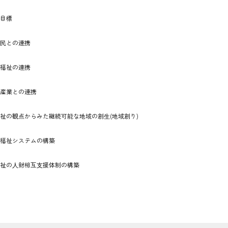
と目標
⺠との連携
福祉の連携
産業との連携
祉の観点からみた継続可能な地域の創⽣(地域創り)
福祉システムの構築
祉の⼈財相互⽀援体制の構築