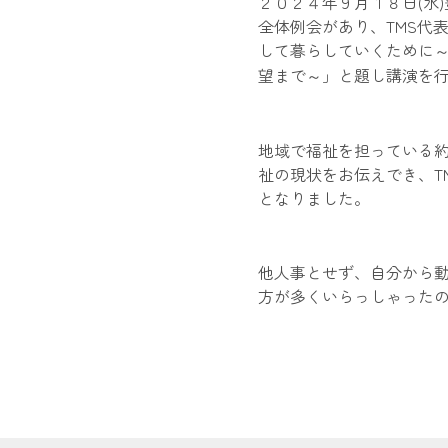
２０２４年９月１８日(水
全体例会があり、TMS代
して暮らしていくために
望まで～」と題し講演を
地域で福祉を担っている
祉の現状をお伝えでき、T
となりました。
他人事とせず、自分から
方が多くいらっしゃった