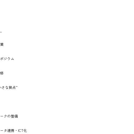
ー
業
ポジウム
修
⼩さな拠点”
ークの整備
ータ連携・ICT化