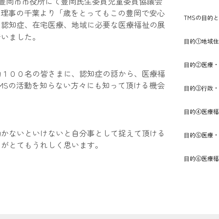
)豊岡市市役所にて豊岡民生委員児童委員協議会
表理事の千葉より「歳をとってもこの豊岡で安心
TMSの⽬的
～認知症、在宅医療、地域に必要な医療福祉の展
行いました。
⽬的①地域住
⽬的②医療・
約１００名の皆さまに、認知症の話から、医療福
MSの活動を知らない方々にも知って頂ける機会
⽬的③⾏政・
⽬的④医療福
動かないといけないと自分事として捉えて頂ける
⽬的⑤医療・
のがとてもうれしく思います。
⽬的⑥医療福