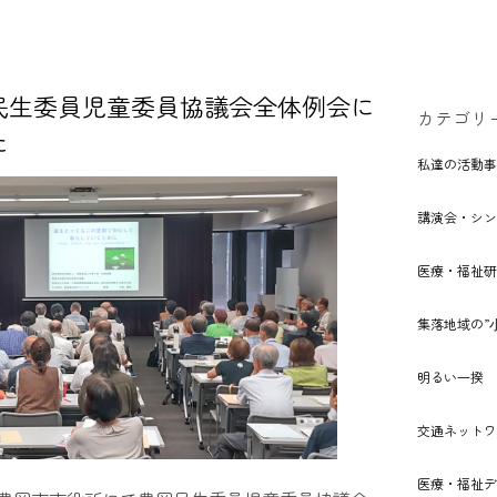
民生委員児童委員協議会全体例会に
カテゴリ
た
私達の活動事
講演会・シン
医療・福祉研
集落地域の”
明るい⼀揆
交通ネットワ
医療・福祉デ