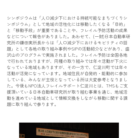
シンポジウムは「人口減少下における持続可能なまちづくりシ
ンポジウム」として地域の活性化には移動したくなる「目的」
と「移動手段」が重要であることや、フレイル予防活動の成果
などについて報告がありました。あわせて、(一財)日本自動車研
究所の鎌田実所長からは「人口減少下におけるモビリティの話
題」として各地の取り組み事例やSIPの活動紹介などがあり、盛
沢山のプログラムで実施されました。フレイル予防は全国各地
で行われておりますが、同種の取り組みでは年々活動が下火に
なっている地域もありますが、その一方で、仁淀川町では年々
活動が活発になっています。地域住民が自発的・能動的に参加
している、みんなが主役となっている所は大変参考となりまし
た。今後もNPO法人フレイルサポート仁淀川とは、TMSもご支
援頂いている日本自動車研究所が取り組む事業を通じ、地域活
動を進めている地域として情報交換をしながら移動に関する課
題に取り組んで参ります。