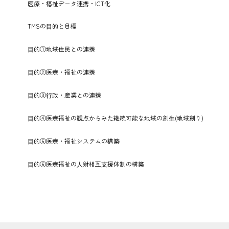
医療・福祉データ連携・ICT化
TMSの⽬的と目標
⽬的①地域住⺠との連携
⽬的②医療・福祉の連携
⽬的③⾏政・産業との連携
⽬的④医療福祉の観点からみた継続可能な地域の創⽣(地域創り)
⽬的⑤医療・福祉システムの構築
⽬的⑥医療福祉の⼈財相互⽀援体制の構築