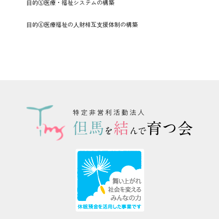
⽬的⑤医療・福祉システムの構築
⽬的⑥医療福祉の⼈財相互⽀援体制の構築