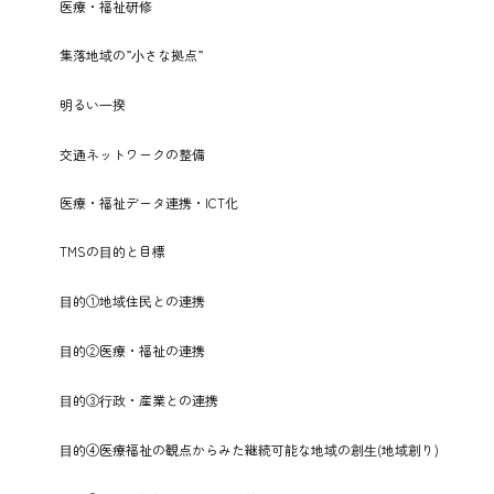
医療・福祉研修
集落地域の”⼩さな拠点”
明るい⼀揆
交通ネットワークの整備
医療・福祉データ連携・ICT化
TMSの⽬的と目標
⽬的①地域住⺠との連携
⽬的②医療・福祉の連携
⽬的③⾏政・産業との連携
⽬的④医療福祉の観点からみた継続可能な地域の創⽣(地域創り)