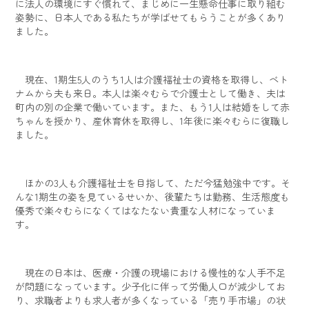
に法人の環境にすぐ慣れて、まじめに一生懸命仕事に取り組む
姿勢に、日本人である私たちが学ばせてもらうことが多くあり
ました。
現在、1期生5人のうち1人は介護福祉士の資格を取得し、ベト
ナムから夫も来日。本人は楽々むらで介護士として働き、夫は
町内の別の企業で働いています。また、もう1人は結婚をして赤
ちゃんを授かり、産休育休を取得し、1年後に楽々むらに復職し
ました。
ほかの3人も介護福祉士を目指して、ただ今猛勉強中です。そ
んな1期生の姿を見ているせいか、後輩たちは勤務、生活態度も
優秀で楽々むらになくてはなたない貴重な人材になっていま
す。
現在の日本は、医療・介護の現場における慢性的な人手不足
が問題になっています。少子化に伴って労働人口が減少してお
り、求職者よりも求人者が多くなっている「売り手市場」の状