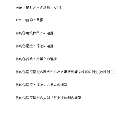
医療・福祉データ連携・ICT化
TMSの⽬的と目標
⽬的①地域住⺠との連携
⽬的②医療・福祉の連携
⽬的③⾏政・産業との連携
⽬的④医療福祉の観点からみた継続可能な地域の創⽣(地域創り)
⽬的⑤医療・福祉システムの構築
⽬的⑥医療福祉の⼈財相互⽀援体制の構築