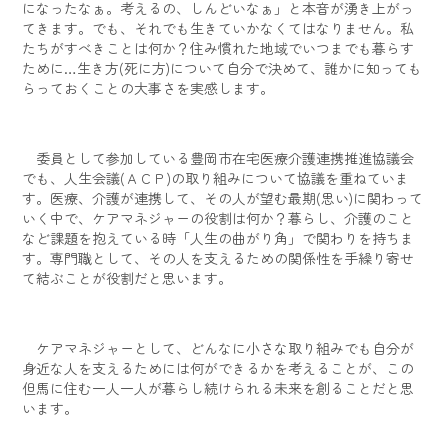
になったなぁ。考えるの、しんどいなぁ」と本音が湧き上がっ
てきます。でも、それでも生きていかなくてはなりません。私
たちがすべきことは何か？住み慣れた地域でいつまでも暮らす
ために…生き方(死に方)について自分で決めて、誰かに知っても
らっておくことの大事さを実感します。
委員として参加している豊岡市在宅医療介護連携推進協議会
でも、人生会議(ＡＣＰ)の取り組みについて協議を重ねていま
す。医療、介護が連携して、その人が望む最期(思い)に関わって
いく中で、ケアマネジャーの役割は何か？暮らし、介護のこと
など課題を抱えている時「人生の曲がり角」で関わりを持ちま
す。専門職として、その人を支えるための関係性を手繰り寄せ
て結ぶことが役割だと思います。
ケアマネジャーとして、どんなに小さな取り組みでも自分が
身近な人を支えるためには何ができるかを考えることが、この
但馬に住む一人一人が暮らし続けられる未来を創ることだと思
います。